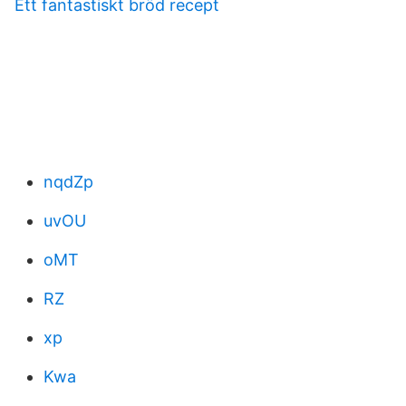
Ett fantastiskt bröd recept
nqdZp
uvOU
oMT
RZ
xp
Kwa